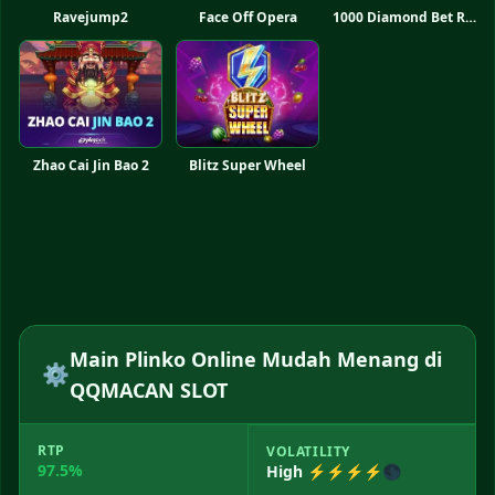
Face Off Opera
1000 Diamond Bet Roulette
Ravejump2
Zhao Cai Jin Bao 2
Blitz Super Wheel
Main Plinko Online Mudah Menang di
⚙️
QQMACAN SLOT
RTP
VOLATILITY
97.5%
High ⚡⚡⚡⚡🌑