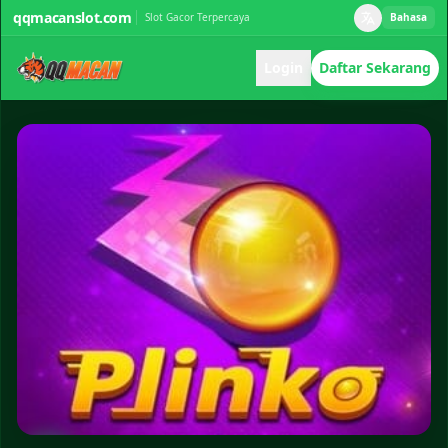
qqmacanslot.com
Slot Gacor Terpercaya
Bahasa
Login
Daftar Sekarang