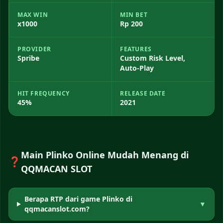
MAX WIN
MIN BET
x1000
Rp 200
PROVIDER
FEATURES
Spribe
Custom Risk Level,
Auto-Play
HIT FREQUENCY
RELEASE DATE
45%
2021
Main Plinko Online Mudah Menang di
❓
QQMACAN SLOT
Berapa RTP dari game Plinko di
▼
qqmacanslot.com?