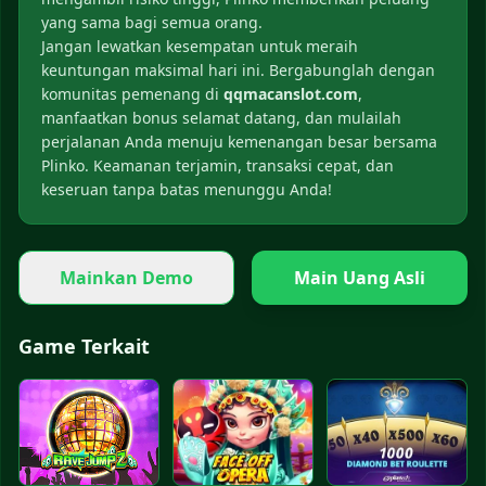
yang sama bagi semua orang.
Jangan lewatkan kesempatan untuk meraih
keuntungan maksimal hari ini. Bergabunglah dengan
komunitas pemenang di
qqmacanslot.com
,
manfaatkan bonus selamat datang, dan mulailah
perjalanan Anda menuju kemenangan besar bersama
Plinko. Keamanan terjamin, transaksi cepat, dan
keseruan tanpa batas menunggu Anda!
Mainkan Demo
Main Uang Asli
Game Terkait