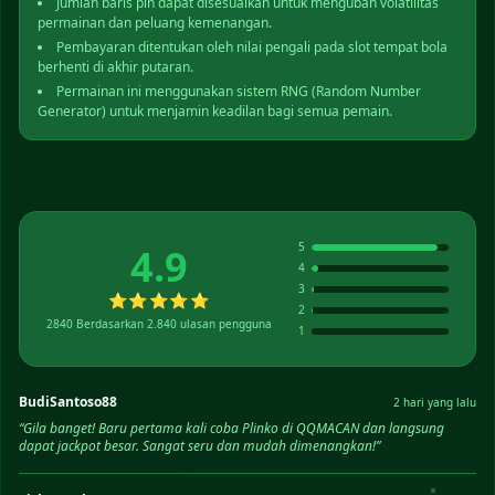
Jumlah baris pin dapat disesuaikan untuk mengubah volatilitas
permainan dan peluang kemenangan.
Pembayaran ditentukan oleh nilai pengali pada slot tempat bola
berhenti di akhir putaran.
Permainan ini menggunakan sistem RNG (Random Number
Generator) untuk menjamin keadilan bagi semua pemain.
5
4.9
4
3
⭐⭐⭐⭐⭐
2
2840 Berdasarkan 2.840 ulasan pengguna
1
BudiSantoso88
2 hari yang lalu
“Gila banget! Baru pertama kali coba Plinko di QQMACAN dan langsung
dapat jackpot besar. Sangat seru dan mudah dimenangkan!”