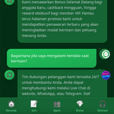
Kami menawarkan Bonus Selamat Datang bagi
anggota baru, cashback mingguan, hingga
reward eksklusif bagi member VIP. Pantau
terus halaman promosi kami untuk
mendapatkan penawaran terbaru yang akan
meningkatkan modal bermain dan peluang
menang Anda.
👤
Bagaimana jika saya mengalami kendala saat
bermain?
🎧
Tim dukungan pelanggan kami tersedia 24/7
untuk membantu Anda. Anda dapat
menghubungi kami melalui Live Chat di
website, WhatsApp, atau Telegram. Staf
profesional kami siap memberikan solusi cepat
🏠
📝
👥
💎
🎧
dan ramah untuk segala kebutuhan Anda.
Beranda
Join
Agent
Bonus
Bantuan