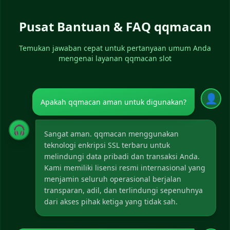
Pusat Bantuan & FAQ qqmacan
Temukan jawaban cepat untuk pertanyaan umum Anda
mengenai layanan qqmacan slot
👤
Apakah qqmacan aman untuk digunakan?
🎧
Sangat aman. qqmacan menggunakan
teknologi enkripsi SSL terbaru untuk
melindungi data pribadi dan transaksi Anda.
Kami memiliki lisensi resmi internasional yang
menjamin seluruh operasional berjalan
transparan, adil, dan terlindungi sepenuhnya
dari akses pihak ketiga yang tidak sah.