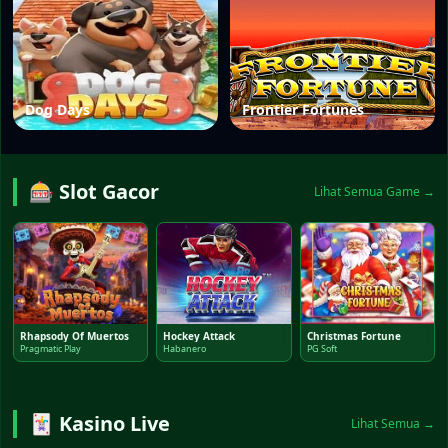
Dog Days
Frontier Fortunes
🎰 Slot Gacor
Lihat Semua Game →
Rhapsody Of Muertos
Hockey Attack
Christmas Fortune
Pragmatic Play
Habanero
PG Soft
🃏 Kasino Live
Lihat Semua →