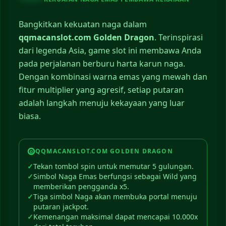
Bangkitkan kekuatan naga dalam
qqmacanslot.com Golden Dragon
. Terinspirasi
dari legenda Asia, game slot ini membawa Anda
pada perjalanan berburu harta karun naga.
Dengan kombinasi warna emas yang mewah dan
fitur multiplier yang agresif, setiap putaran
adalah langkah menuju kekayaan yang luar
biasa.
QQMACANSLOT.COM GOLDEN DRAGON
Tekan tombol spin untuk memutar 5 gulungan.
Simbol Naga Emas berfungsi sebagai Wild yang
memberikan pengganda x5.
Tiga simbol Naga akan membuka portal menuju
putaran jackpot.
Kemenangan maksimal dapat mencapai 10.000x