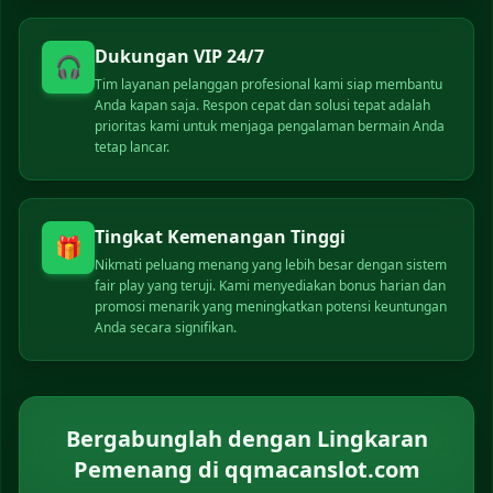
Hen** baru saja menarik 2.500.000 IDR
Din** menerima bonus 120.000 IDR
Dukungan VIP 24/7
Gal** kemenangan besar 3.400.000 IDR
🎧
Sut** penarikan berhasil 150.000 IDR
Tim layanan pelanggan profesional kami siap membantu
Anda kapan saja. Respon cepat dan solusi tepat adalah
Smi** baru saja menarik 600.000 IDR
prioritas kami untuk menjaga pengalaman bermain Anda
Rya** menerima bonus 40.000 IDR
tetap lancar.
Yos** kemenangan besar 8.000.000 IDR
Tan** penarikan berhasil 2.100.000 IDR
Wil** baru saja menarik 400.000 IDR
Tingkat Kemenangan Tinggi
Sya** menerima bonus 80.000 IDR
🎁
Nikmati peluang menang yang lebih besar dengan sistem
Adi** kemenangan besar 5.500.000 IDR
fair play yang teruji. Kami menyediakan bonus harian dan
Riy** penarikan berhasil 300.000 IDR
promosi menarik yang meningkatkan potensi keuntungan
Jun** baru saja menarik 1.900.000 IDR
Anda secara signifikan.
Bergabunglah dengan Lingkaran
Pemenang di qqmacanslot.com