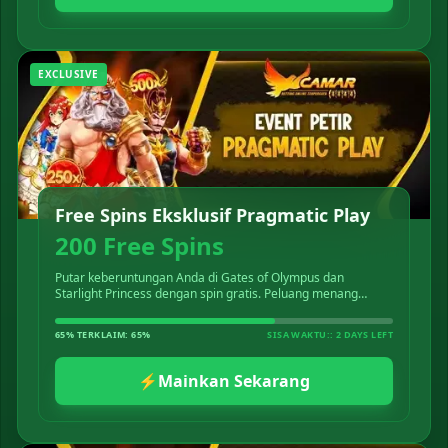
EXCLUSIVE
Free Spins Eksklusif Pragmatic Play
200 Free Spins
Putar keberuntungan Anda di Gates of Olympus dan
Starlight Princess dengan spin gratis. Peluang menang
jackpot x5000 menanti!
65% TERKLAIM: 65%
SISA WAKTU:: 2 DAYS LEFT
⚡
Mainkan Sekarang