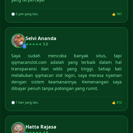
🕒 5 jam yang lalu
👍 187
Selvi Ananda
★★★★★
5.0
✓
Saya sudah mencoba banyak situs, tapi
qqmacanslot.com adalah yang terbaik dalam hal
transparansi dan odds yang tinggi. Setiap kali
melakukan qqmacan slot login, saya merasa nyaman
dengan sistem keamanannya. Kemenangan saya
dibayar penuh tanpa potongan yang rumit.
🕒 1 hari yang lalu
👍 312
Hatta Rajasa
★★★★★
4.8