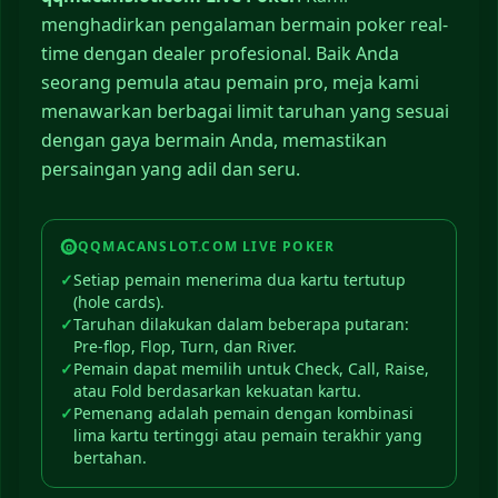
menghadirkan pengalaman bermain poker real-
time dengan dealer profesional. Baik Anda
seorang pemula atau pemain pro, meja kami
menawarkan berbagai limit taruhan yang sesuai
dengan gaya bermain Anda, memastikan
persaingan yang adil dan seru.
QQMACANSLOT.COM LIVE POKER
Setiap pemain menerima dua kartu tertutup
(hole cards).
Taruhan dilakukan dalam beberapa putaran:
Pre-flop, Flop, Turn, dan River.
Pemain dapat memilih untuk Check, Call, Raise,
atau Fold berdasarkan kekuatan kartu.
Pemenang adalah pemain dengan kombinasi
lima kartu tertinggi atau pemain terakhir yang
bertahan.