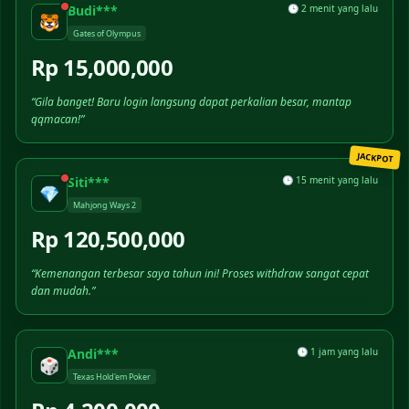
Budi***
🕒 2 menit yang lalu
🐯
Gates of Olympus
Rp 15,000,000
“Gila banget! Baru login langsung dapat perkalian besar, mantap
qqmacan!”
JACKPOT
Siti***
🕒 15 menit yang lalu
💎
Mahjong Ways 2
Rp 120,500,000
“Kemenangan terbesar saya tahun ini! Proses withdraw sangat cepat
dan mudah.”
Andi***
🕒 1 jam yang lalu
🎲
Texas Hold'em Poker